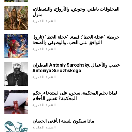
المخلوقات باطني: وحوش، والأرواح، والشيطان،
منزل
التنمية الفكرية
خريطة "عجلة الحظ": قيمة. "عجلة الحظ" (تارو):
التوافق على الحب، والوظيفي والصحة
التنمية الفكرية
المطران Antoniy Surozhsky. خطب والأعمال
Antoniya Surozhskogo
التنمية الفكرية
لماذا نحلم المحكمة، سجن، على استدعاء، حكم
المحكمة؟ تفسير الأحلام
التنمية الفكرية
ماذا سيكون للسنة الأفعى الحصان
التنمية الفكرية