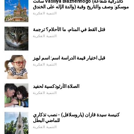
سانت Vasiliya Blazhennogo (كاتدرائية شفاعة
والدة الإله على الخندق) موسكو: وصف والتاريخ وقبة
التنمية الفكرية
قتل القط في المنام، ما الأحلام؟ ترجمة
التنمية الفكرية
قبل اختيار قيمة الدراسة اسم: اسم لويز
التنمية الفكرية
الصلاة الأرثوذكسية لحفيد
التنمية الفكرية
كنيسة سيدة قازان (ياروسلافل) - نصب تذكاري
للماضي البطل
التنمية الفكرية