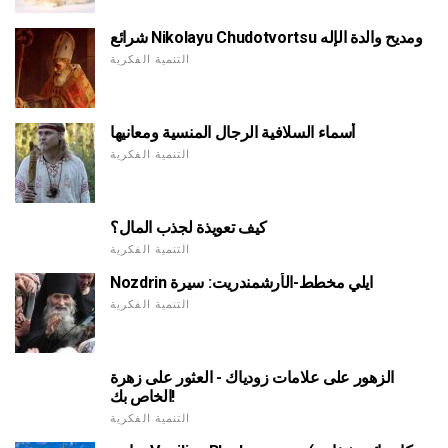
شرائع Nikolayu Chudotvortsu ومديح والدة الإله
التنمية الفكرية
أسماء السلافية الرجال المنسية ومعانيها
التنمية الفكرية
كيف تعويذة لجذب المال؟
التنمية الفكرية
Nozdrin ايلي مخطط-الأرشمندريت: سيرة
التنمية الفكرية
الزهور على علامات زودياك - العثور على زهرة
الخاص بك!
التنمية الفكرية