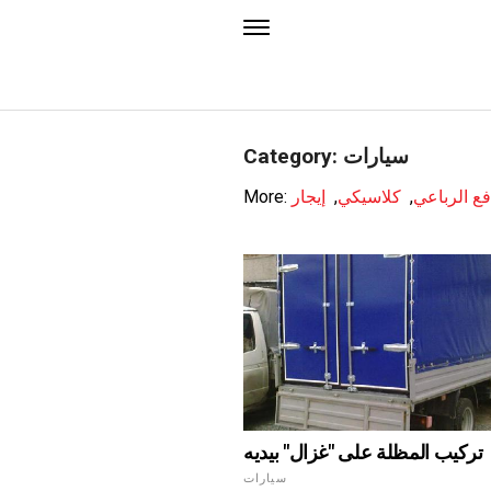
Category: سيارات
فع الرباعي
,
كلاسيكي
,
إيجار
More:
تركيب المظلة على "غزال" بيديه
سيارات