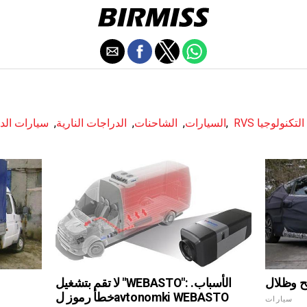
لتكنولوجيا
,
السيارات
,
الشاحنات
,
الدراجات النارية
,
سيارات الد
مح وظلال
لا تقم بتشغيل "WEBASTO": الأسباب.
خطأ رموز لavtonomki WEBASTO
سيارات