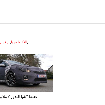
,
RVS التكنولوجيا
,
رفس ا
ضبط "شيا البذور": ملا