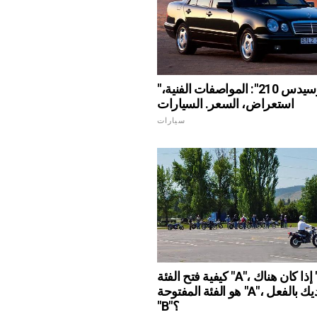
"مرسيدس 210": المواصفات الفنية،
استعراض، السعر. السيارات
سيارات
كيفية فتح الفئة "A"، إذا كان هناك "B"؟ كم
هو الفئة المفتوحة "A"، إذا كان لديك بالفعل
"B"؟