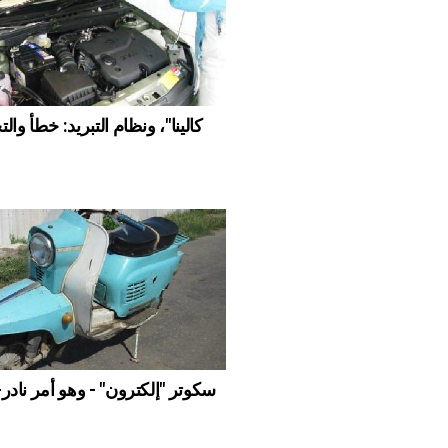
"كالينا"، ونظام التبريد: خطأ وا
سكوتر "إلكترون" - وهو أمر نادر