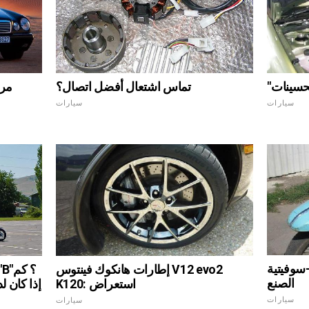
لتحسينات
تماس اشتعال أفضل اتصال؟
سيارات
سيارات
-سوفيتية
إطارات هانكوك فينتوس V12 evo2
الصنع
K120: استعراض
سيارات
سيارات