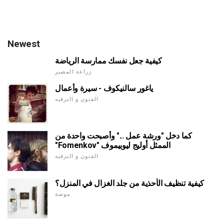
Newest
كيفية جعل نفسك ممارسة الرياضة
زراعة المصير
ياغور سالنيكوف - سيرة وأعمال
الفنون و الترفيه
كما دخل "ورشة عمل ..." وأصبحت واحدة من
"Fomenkov" الممثل أوليج ليوبيموف
الفنون و الترفيه
كيفية تنظيف الأحذية من جلد الغزال في المنزل؟
موضة