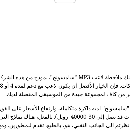
بشكل منفصل، يمكنك ملاحظة لاعب MP3 "سامسونج". نموذج من
كثر من كاف لمجموعة جيدة من الموسيقى المفضلة لديك.
ذا كان لاعب MP3 "سامسونج" لديه ذاكرة متكاملة، وارتفاع الأسعار على ال
ذا نظرتم الى الجانب التقني، هو، بالطبع، تقدم للمطورين. وم