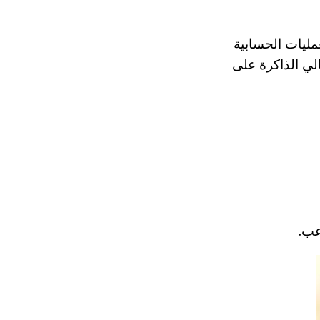
مليات الحسابية
 5 ميغا بايت لكل أغنية و 10٪ من إجمالي الذاكرة على