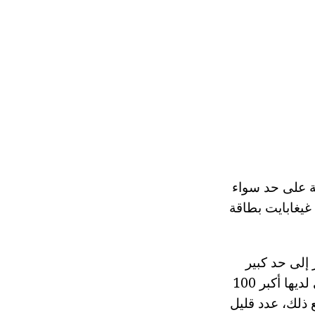
 هذه الشركة على حد سواء
HDD، وفلاش محركات. فإن الخيار الأفضل أن يكون لاعب مع دعم لمدة 4 أو 8 غيغابايت بطاقة
فور إلى حد كبير
(تكلفة بعض المنتجات قد تصل إلى 30-40000. روبل). بالفعل، هناك نماذج التي لديها أكبر 100
ع ذلك، عدد قليل