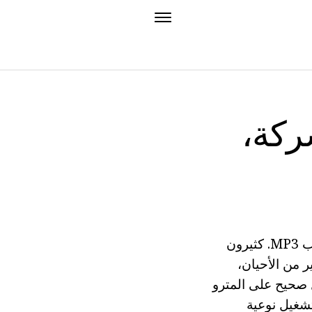
ركة،
كل محبي الموسيقى، عاجلا أم آجلا، ويأتي ذلك إلى حقيقة أنه بحاجة لشراء لاعب MP3. كثيرون
 من الأحيان،
 صحيح على المترو
تشغيل نوعية