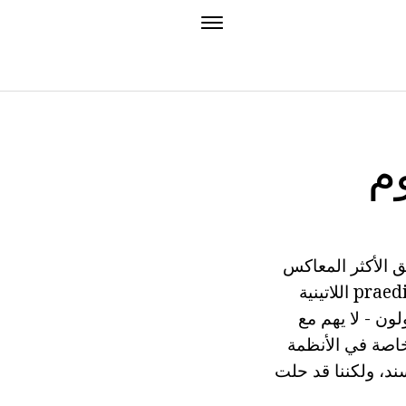
م
 الأكثر المعاكس
المعرفة - من الرياضيات إلى المنطق واللسانيات. تم اشتقاق كلمة من praedicatum اللاتينية
ون - لا يهم مع
خاصة في الأنظمة
ند، ولكننا قد حلت