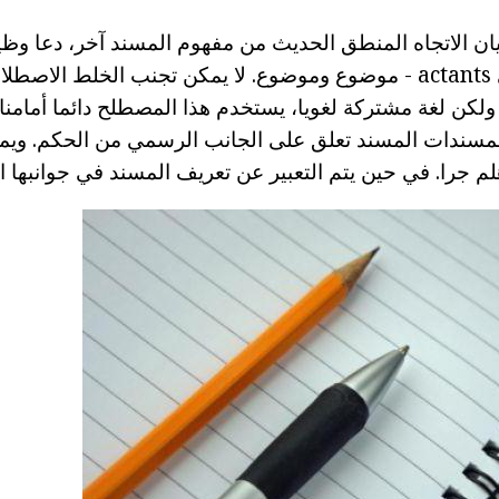
ان الاتجاه المنطق الحديث من مفهوم المسند آخر، دعا وظ
الحجج الرئيسية هي actants - موضوع وموضوع. لا يمكن تجنب الخلط ا
 ولكن لغة مشتركة لغويا، يستخدم هذا المصطلح دائما أمامنا
لمسندات المسند تعلق على الجانب الرسمي من الحكم. ويم
م جرا. في حين يتم التعبير عن تعريف المسند في جوانبها ال