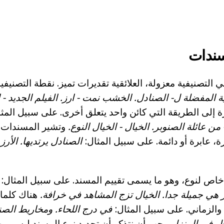
سندات
لي التصنيفية معزولة، العلائقية تقديرات تميز. نقطة التصنيفي
ة المفضلة ل- الصنادل.
الخشب نمت - ارز.
الفيلم الجديد - 
ة إلى الطريقة التي كائن واحد يتعلق أخرى. على سبيل المث
- من عائلة الصنوبر.
الخيال - الخيال النوع.
وتشير المسندات 
رة، عابرة أو دائمة. على سبيل المثال:
الصنادل يرتديها.
الأرز 
م خاص لنوع، وهو ما يسمى تقييم المسند. على سبيل المثال:
ز هي جميلة جدا.
الخيال تزج المشاهد في خرافة.
هناك كلما
والزماني. على سبيل المثال:
في درج اللحاء.
ومخاريط الصن
ال في المنزل.
يجب أن نتذكر أن تحديد نوع المسند ليس من